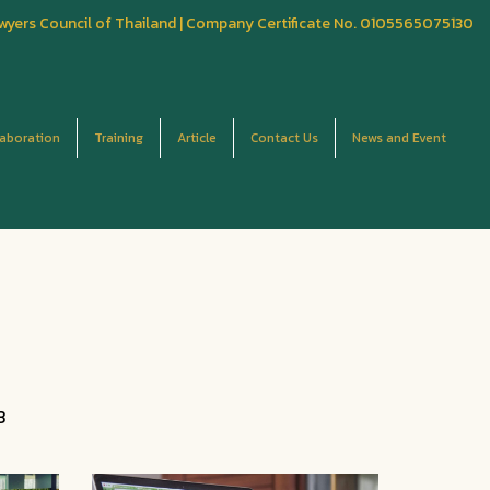
wyers Council of Thailand | Company Certificate No. 0105565075130
laboration
Training
Article
Contact Us
News and Event
3