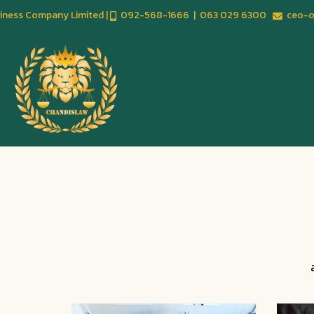
usiness Company Limited |
092-568-1666 | 063 029 6300
ceo-of