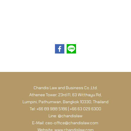
Chandis Law and Business Co.,Ltd.
Athenee Tower, 23rd Fl, 63 Witthayu Rd,
Lumpini, Pathumwan, Bangkok 10330, Thailand
Tel: +66 89 988 5186 | +66 63 029 6300
Line: @chandislaw
E-Mail: ceo-office@chandislaw.com
Website: www.chandislaw.com