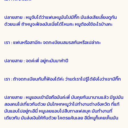
ปลายสาย : หนูจับได้ว่าแฟนหนูมันไปมีกิ๊ก มันส่งเสียเลี้ยงดูกัน
ด้วยนะพี่ ถ้าหนูจะฟ้องมันเนี่ยได้ไหมคะ หนูต้องใช้อะไรบ้างคะ
เรา : แฟนหรือสามีคะ จดทะเบียนสมรสกันหรือเปล่าคะ
ปลายสาย : จดค่ะพี่ อยู่กะมันมาห้าปี
เรา : ถ้าจดทะเบียนกันก็ฟ้องได้ค่ะ ว่าแต่เราไปรู้ได้ยังไงว่าเขามีกิ๊ก
ปลายสาย : หนูแอบเข้ามือถือมันค่ะพี่ มันคุยกันมานานแล้ว มีรูปมัน
สองคนไปเที่ยวกันด้วย มันโกหกหนูว่าไปทำงานต่างจังหวัด ที่แท้
มันแอบไปอยู่กะอีนี่ หนูเลยแอบไปสืบทางเฟสบุค มันทำงานที่
เดียวกัน มันส่งเงินให้กันด้วย โคตรแค้นเลย อีนี่หนูก็เคยเห็นมัน