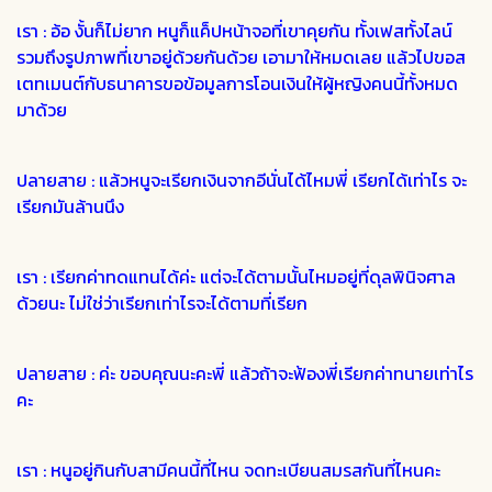
เรา : อ้อ งั้นก็ไม่ยาก หนูก็แค็ปหน้าจอที่เขาคุยกัน ทั้งเฟสทั้งไลน์
รวมถึงรูปภาพที่เขาอยู่ด้วยกันด้วย เอามาให้หมดเลย แล้วไปขอส
เตทเมนต์กับธนาคารขอข้อมูลการโอนเงินให้ผู้หญิงคนนี้ทั้งหมด
มาด้วย
ปลายสาย : แล้วหนูจะเรียกเงินจากอีนั่นได้ไหมพี่ เรียกได้เท่าไร จะ
เรียกมันล้านนึง
เรา : เรียกค่าทดแทนได้ค่ะ แต่จะได้ตามนั้นไหมอยู่ที่ดุลพินิจศาล
ด้วยนะ ไม่ใช่ว่าเรียกเท่าไรจะได้ตามที่เรียก
ปลายสาย : ค่ะ ขอบคุณนะคะพี่ แล้วถ้าจะฟ้องพี่เรียกค่าทนายเท่าไร
คะ
เรา : หนูอยู่กินกับสามีคนนี้ที่ไหน จดทะเบียนสมรสกันที่ไหนคะ