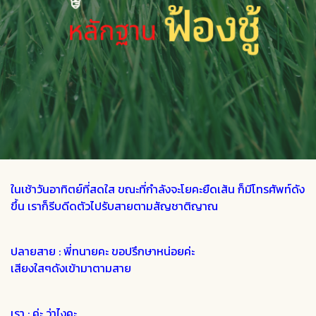
ในเช้าวันอาทิตย์ที่สดใส ขณะที่กำลังจะโยคะยืดเส้น ก็มีโทรศัพท์ดัง
ขึ้น เราก็รีบดีดตัวไปรับสายตามสัญชาติญาณ
ปลายสาย : พี่ทนายคะ ขอปรึกษาหน่อยค่ะ
เสียงใสๆดังเข้ามาตามสาย
เรา : ค่ะ ว่าไงคะ