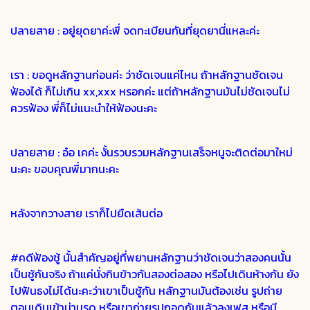
ปลายสาย : อยู่ยุดยาค่ะพี่ จดทะเบียนกันที่ยุดยานี่แหละค่ะ
เรา : ขอดูหลักฐานก่อนค่ะ ว่าชัดเจนแค่ไหน ถ้าหลักฐานชัดเจน
ฟ้องได้ ก็ไม่เกิน xx,xxx หรอกค่ะ แต่ถ้าหลักฐานมันไม่ชัดเจนไม่
ควรฟ้อง พี่ก็ไม่แนะนำให้ฟ้องนะคะ
ปลายสาย : อ๋อ เคค่ะ งั้นรวบรวมหลักฐานเสร็จหนูจะติดต่อมาใหม่
นะคะ ขอบคุณพี่มากนะคะ
หลังจากวางสาย เราก็ไปยืดเส้นต่อ
#คดีฟ้องชู้ นั้นสำคัญอยู่ที่พยานหลักฐานว่าชัดเจนว่าสองคนนั้น
เป็นชู้กันจริง ถ้าแค่นั่งกินข้าวกันสองต่อสอง หรือไปเดินห้างกัน ยัง
ไปฟันธงไม่ได้นะคะว่าเขาเป็นชู้กัน หลักฐานมันต้องเช่น รูปถ่าย
ตอนเดินเข้าม่านรูด หรือเขาถ่ายรูปกอดกันแล้วลงเฟส หรือมี