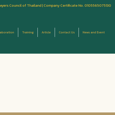
wyers Council of Thailand | Company Certificate No. 0105565075130
laboration
Training
Article
Contact Us
News and Event