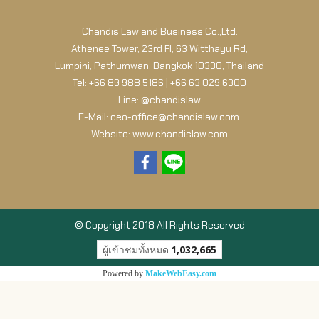
Chandis Law and Business Co.,Ltd.
Athenee Tower, 23rd Fl, 63 Witthayu Rd,
Lumpini, Pathumwan, Bangkok 10330, Thailand
Tel: +66 89 988 5186 | +66 63 029 6300
Line: @chandislaw
E-Mail: ceo-office@chandislaw.com
Website: www.chandislaw.com
© Copyright 2018 All Rights Reserved
ผู้เข้าชมทั้งหมด
1,032,665
Powered by
MakeWebEasy.com