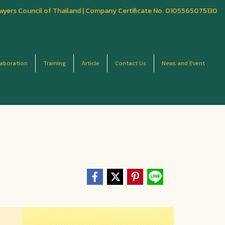
wyers Council of Thailand | Company Certificate No. 0105565075130
laboration
Training
Article
Contact Us
News and Event