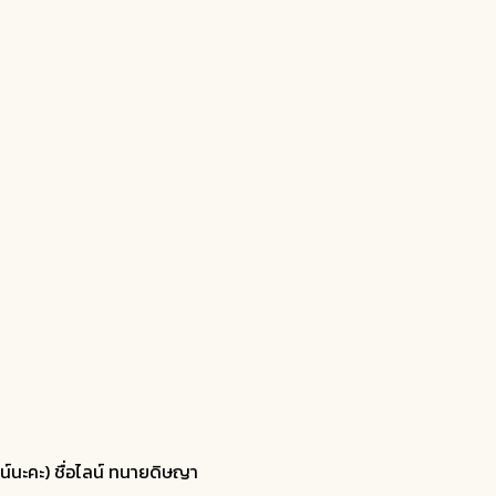
์นะคะ) ชื่อไลน์ ทนายดิษญา