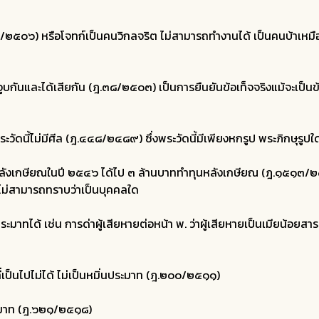
/๒๕๐๖) หรือโจทก์เป็นคนวิกลจริต ไม่สามารถทำงานได้ เป็นคนบ้าเหม
และได้เสียกัน (ฎ.๓๘/๒๕๐๓) เป็นการยืนยันข้อเท็จจริงแม้จะเป็นข้อเท
ัดนี้ไม่มีศีล (ฎ.๔๔๘/๒๔๘๙) ซึ่งพระวัดนี้มีเพียงหกรูป พระภิกษุรูปใดรู
งเกษียณในปี ๒๕๔๖ ได้ไป ๓ ล้านบาททำทุนหลังเกษียณ (ฎ.๑๕๑๓/๒๕๕
่านไม่สามารถทราบว่าเป็นบุคคลใด
ด้ เช่น การด่าผู้เสียหายต่อหน้า พ. ว่าผู้เสียหายเป็นเมียน้อยสารวั
เป็นไปไม่ได้ ไม่เป็นหมิ่นประมาท (ฎ.๒๐๐/๒๕๑๑)
ระมาท (ฎ.๖๒๑/๒๕๑๘)