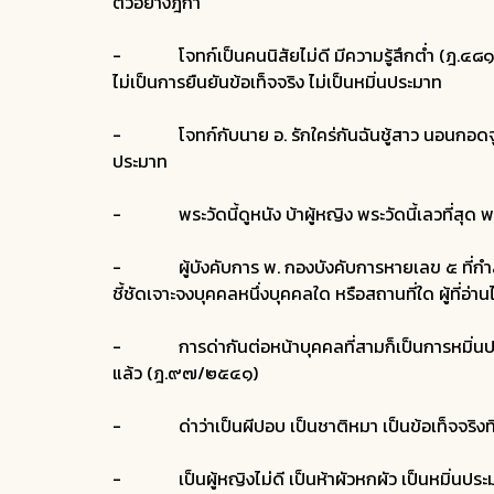
ตัวอย่างฎีกา
- โจทก์เป็นคนนิสัยไม่ดี มีความรู้สึกต่ำ (ฎ.๔๘๑
ไม่เป็นการยืนยันข้อเท็จจริง ไม่เป็นหมิ่นประมาท
- โจทก์กับนาย อ. รักใคร่กันฉันชู้สาว นอนกอดจูบกัน
ประมาท
- พระวัดนี้ดูหนัง บ้าผู้หญิง พระวัดนี้เลวที่สุด พระว
- ผู้บังคับการ พ. กองบังคับการหายเลข ๕ ที่กำลั
ชี้ชัดเจาะจงบุคคลหนึ่งบุคคลใด หรือสถานที่ใด ผู้ที่อ
- การด่ากันต่อหน้าบุคคลที่สามก็เป็นการหมิ่นประมาทไ
แล้ว (ฎ.๙๗/๒๕๔๑)
- ด่าว่าเป็นผีปอบ เป็นชาติหมา เป็นข้อเท็จจริงที่
- เป็นผู้หญิงไม่ดี เป็นห้าผัวหกผัว เป็นหมิ่นป