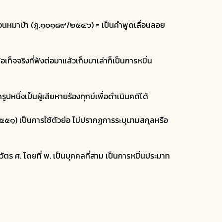
ือนหมาบ้า (ฎ.๑๐๑๘๙/๒๕๔๖) = เป็นคำพูดเลื่อนลอย
็จจริงที่ฟังต่อมาแล้วเก็บมาเล่าก็เป็นการหมิ่น
ปหนึ่งเป็นผู้เสียหายร้องทุกข์เพื่อดำเนินคดีได้
๑) เป็นการใช้ตัวย่อ ไม่ปรากฏการระบุนามสกุลหรือ
ตร ศ. โดยที่ พ. เป็นบุคคลที่สาม เป็นการหมิ่นประมาท