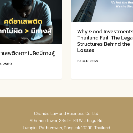
Why Good Investments
Thailand Fail: The Lega
Structures Behind the
Losses
าเสพติดหากไม่ผิดมีทางสู้
19 เม.ย 2569
ค. 2569
Chandis Law and Business Co.,Ltd.
Athenee Tower, 23rd Fl, 63 Witthayu Rd,
Lumpini, Pathumwan, Bangkok 10330, Thailand