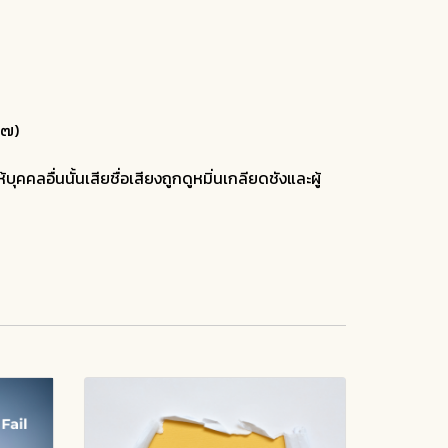
๓๗)
ุคคลอื่นนั้นเสียชื่อเสียงถูกดูหมิ่นเกลียดชังและผู้