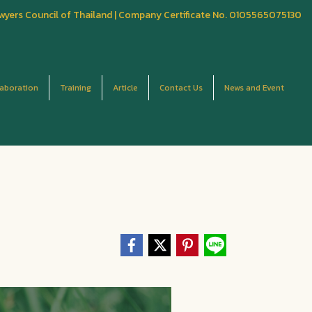
wyers Council of Thailand | Company Certificate No. 0105565075130
laboration
Training
Article
Contact Us
News and Event