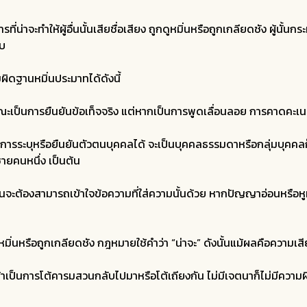
ที่น่าจะทำให้ผู้อื่นนั้นเสียชื่อเสียง ถูกดูหมิ่นหรือถูกเกลียดชัง ผู้น
ับ
ดฐานหมิ่นประมาทได้ดังนี้
เป็นการยืนยันข้อเท็จจริง แต่หากเป็นการพูดเลื่อนลอย การคาดคะเนหร
็นการระบุหรือยืนยันตัวตนบุคคลได้ จะเป็นบุคคลธรรมดาหรือกลุ่มบุคคลก็ไ
้ชายคนหนึ่ง เป็นต้น
มนั้นจะต้องสามารถเข้าใจข้อความที่ใส่ความนั้นด้วย หากปัญญาอ่อนหรือ
กดูหมิ่นหรือถูกเกลียดชัง กฎหมายใช้คำว่า “น่าจะ” ดังนั้นแม้ผลคือความเส
 แต่ถ้าเป็นการโต้คารมสวนกลับไปมาหรือโต้เถียงกัน ไม่มีเจตนาก็ไม่มีคว