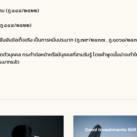
หยาม (ฎ.๔๔๕/๒๕๒๒)
 (ฎ.๔๔๕/๒๕๒๒)
นยันข้อเท็จจริง เป็นการหมิ่นประมาท (ฎ.๗๙/๒๕๓๗ , ฎ.๑๐๖๘/๒๕
ดตัวบุคคล กระทำต่อหน้าหรือมีบุคคลที่สามรับรู้ โดยคำพูดนั้นน่าจะทำให้บ
ประมาทแล้ว