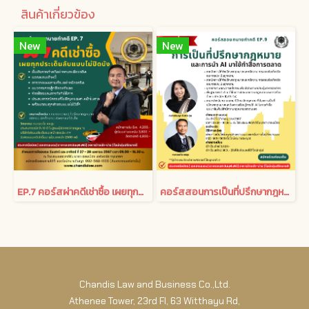
สินค้าเกี่ยวข้อง
New
New
EP.7 คอร์สผ่าคดีเช่าซื้อ เผยทุกประเด็นลับแบบไม่ปิดบัง
คอร์สสอนการเป็นที่ปรึกษากฎหมายและการนำ AI มาใช้ทำสื่อการตลาด
Chandis Law and Business Co.,Ltd.
Athenee Tower, 23rd Fl, 63 Witthayu Rd,