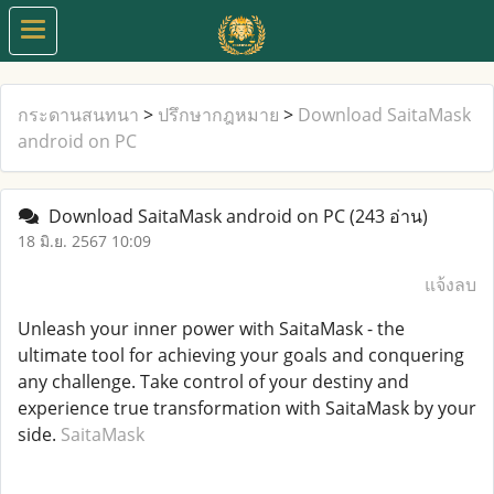
กระดานสนทนา
>
ปรึกษากฎหมาย
>
Download SaitaMask
android on PC
Download SaitaMask android on PC
(243 อ่าน)
18 มิ.ย. 2567 10:09
แจ้งลบ
Unleash your inner power with SaitaMask - the
ultimate tool for achieving your goals and conquering
any challenge. Take control of your destiny and
experience true transformation with SaitaMask by your
side.
SaitaMask