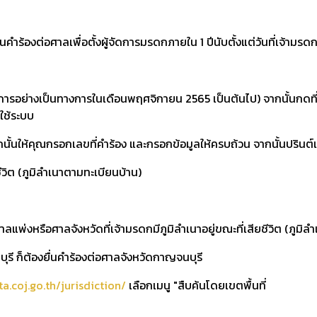
คำร้องต่อศาลเพื่อตั้งผู้จัดการมรดกภายใน 1 ปีนับตั้งแต่วันที่เจ้ามรด
การอย่างเป็นทางการในเดือนพฤศจิกายน 2565 เป็นต้นไป) จากนั้นกดที่ป
าใช้ระบบ
จากนั้นให้คุณกรอกเลขที่คำร้อง และกรอกข้อมูลให้ครบถ้วน จากนั้นปริน
ชีวิต (ภูมิลำเนาตามทะเบียนบ้าน)
ลแพ่งหรือศาลจังหวัดที่เจ้ามรดกมีภูมิลำเนาอยู่ขณะที่เสียชีวิต (ภูมิ
ุรี ก็ต้องยื่นคำร้องต่อศาลจังหวัดกาญจนบุรี
a.coj.go.th/jurisdiction/
เลือกเมนู "สืบค้นโดยเขตพื้นที่