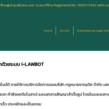
fice@chandislaw.com | Law Office Registered No. 10697/2562 with La
Home
Service
International Legal Col
ดกด้วยระบบ i-LAWBOT
นมัติ ภายใต้การบริการจัดการของบริษัท กฎหมายชาญดิศ จำกัด เอ
การมรดก คำฟ้องคดีมโนสาเร่ และเอกสารสัญญาสำเร็จรูป โดยในระยะแรกจะ
ดเร็ว ประหยัดและเป็นธรรม