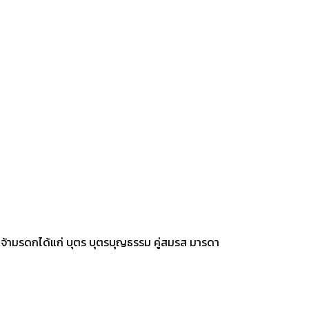
ับเจ้ามรดกได้แก่ บุตร บุตรบุญธรรม คู่สมรส มารดา