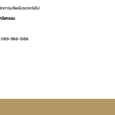
รจัดการมรัพย์มรดกต่อไป
ินัยกรรม
 | 089-988-5186