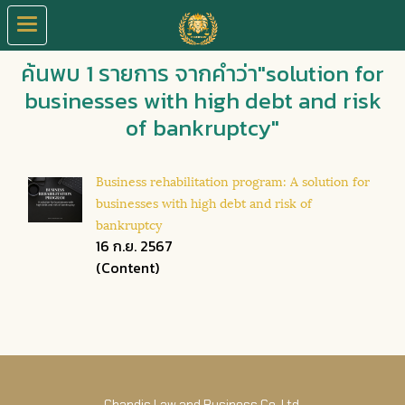
ค้นพบ 1 รายการ จากคำว่า"solution for
businesses with high debt and risk
of bankruptcy"
Business rehabilitation program: A solution for
businesses with high debt and risk of
bankruptcy
16 ก.ย. 2567
(Content)
Chandis Law and Business Co.,Ltd.