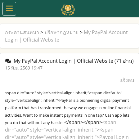
กระดานสนทนา
>
ปรึกษากฎหมาย
>
My PayPal Account
Login | Official Website
My PayPal Account Login | Official Website
(71 อ่าน)
15 มิ.ย. 2569 19:47
แจ้งลบ
<span dir="auto" style="vertical-align: inherit;"><span dir="auto"
style="vertical-align: inherit;">PayPal is a pioneering digital payment
platform that has transformed the way we engage in online financial
activities. Want to make instant payments in one tap? Cash app lets
</span></span>
<span
you do that without any hassle.
dir="auto" style="vertical-align: inherit;"><span
dir="auto" style="vertical-align: inherit;">Paypal Login